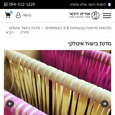
054-312-1225
הסניף השני שלנו פתוח!
סניף עין כרם
0
מילואימניקים? מגיעה לכם
כניסה
הטבה
-
0
סדנאות פרטיות קבוצתיות 3-6 משתתפים
סדנת בישול איטלקי
חזרה
הבא
סדנת בישול איטלקי