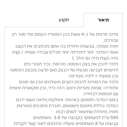
תקנון
תיאור
סדנה פרטית של כ-4 שעות בהן הסטודיו הקסום שלי סגור רק
עבורכם,
חוויה טעימה, צבעונית ויחודית בה אתם מכתיבים את הקצב
ואופי הסדנה: יותר לימודית/ יותר תכל'ס עבודה ועשייה / קצת
מזה וקצת מזה גם הולך ;)
נלמד להכין את בצק הפסטה מהיסוד, נכיר חומרי גלם
חדשניים לצביעה טבעית של הבצק (אם תרצו) ומבצק הפסטה
נכין פטוציני + לזניה מטריפה.
נלמד את הסודות להכנת רטבים מושלמים ונכין שני סוגים:
אלפרדו- שמנת פטריות ורוטב רוזה נדיר, נכין פוקאצ'ות אישיות
עם תוספות לבחירה.
בסוף הסדנה תתפנקו בארוחה איטלקית מלאה מעשי ידכם.
הסדנה כוללת פינוקים ונישנושים, חוברת מתכונים מפורטת
וחוויה מיוחדת שתישאר לשנים רבות.
590 ש"ח למשתתף בקבוצה של 3-6 משתתפים
קבוצות של 8 משתתפים ומעלה מוזמנים ליצור קשר לקבלת